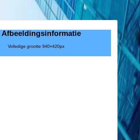
Afbeeldingsinformatie
Volledige grootte
940×420
px