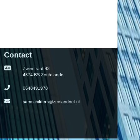
Contact
Zwinstraat 43
4374 BS Zoutelande
0648491978
samschilders@zeelandnet.nl