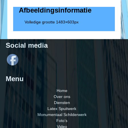
Afbeeldingsinformatie
Volledige grootte
1483×603
px
Social media
Menu
Home
Over ons
Diensten
Latex Spuitwerk
Monumentaal Schilderwerk
Foto’s
Video